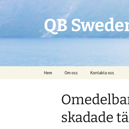
QB Swede
Hoppa
Hem
Om oss
Kontakta oss
till
innehåll
Omedelbar
skadade t