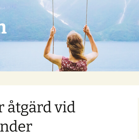
n
 åtgärd vid
änder