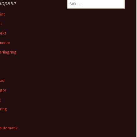
egorier
Sök
efter:
änt
t
tekt
unnor
erilagring
tad
gor
g
ring
automatik