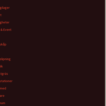
gilager
t
igheter
 & Event
skåp
slipning
dik
tgräs
stationer
smed
are
eum