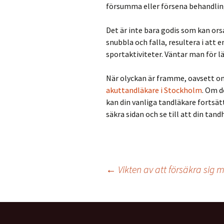
försumma eller försena behandling
Det är inte bara godis som kan or
snubbla och falla, resultera i att 
sportaktiviteter. Väntar man för 
När olyckan är framme, oavsett om
akuttandläkare i Stockholm
. Om d
kan din vanliga tandläkare fortsätt
säkra sidan och se till att din tand
Inläggsnavigering
←
Vikten av att försäkra sig 