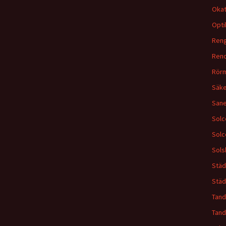
Okat
Opti
Reng
Reno
Rör
Säke
Sane
Solc
Solc
Sols
Städ
Städ
Tand
Tand