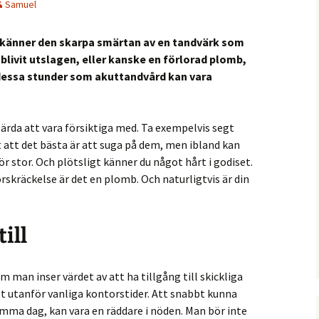
Samuel
känner den skarpa smärtan av en tandvärk som
 blivit utslagen, eller kanske en förlorad plomb,
i dessa stunder som akuttandvård kan vara
lärda att vara försiktiga med. Ta exempelvis segt
 att det bästa är att suga på dem, men ibland kan
r stor. Och plötsligt känner du något hårt i godiset.
förskräckelse är det en plomb. Och naturligtvis är din
ill
om man inser värdet av att ha tillgång till skickliga
t utanför vanliga kontorstider. Att snabbt kunna
amma dag, kan vara en räddare i nöden. Man bör inte