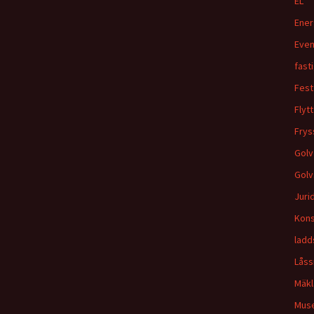
EL
Ener
Even
fast
Fest
Flytt
Frys
Golv
Golv
Juri
Kons
ladd
Lås
Mäkl
Mus