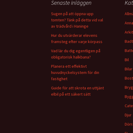
Senaste inläggen
Kat
Sugen på att öppna upp
Allm
tomten? Tänk på detta vid val
Anna
av trädvård i Haninge
Arki
Hur du utvärderar elevens
Badt
framsteg efter varje körpass
Batt
Vad lär du dig egentligen på
obligatorisk halkbana?
Bil
Planera ett effektivt
Bilar
huvudnyckelsystem för din
Bos
fastighet
Bryg
Guide för att skrota en uttjänt
elbil på ett säkert sätt
Byg
Cate
Djur
Dörr