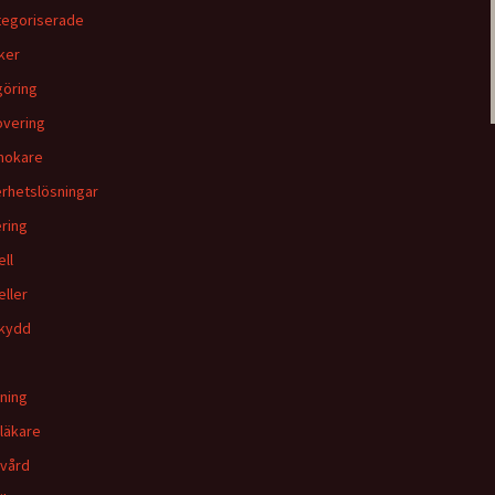
egoriserade
ker
öring
vering
mokare
rhetslösningar
ring
ell
eller
kydd
ning
läkare
vård