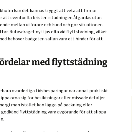
ckholm kan det kännas tryggt att veta att firmor
är att eventuella brister i städningen åtgärdas utan
oende mellan utförare och kund och gör situationen
ar. Rutavdraget nyttjas ofta vid flyttstädning, vilket
med behöver budgeten sällan vara ett hinder för att
fördelar med flyttstädning
ebära ovärderliga tidsbesparingar när annat praktiskt
lippa oroa sig för besiktningar eller missade detaljer
nergi man istället kan lägga på packning eller
godkänd flyttstädning vara avgörande för att slippa
en.