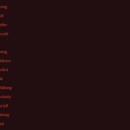
ring
ell
eller
kydd
ning
läkare
vård
ik
fällning
ikskola
 lyft
ldning
ad