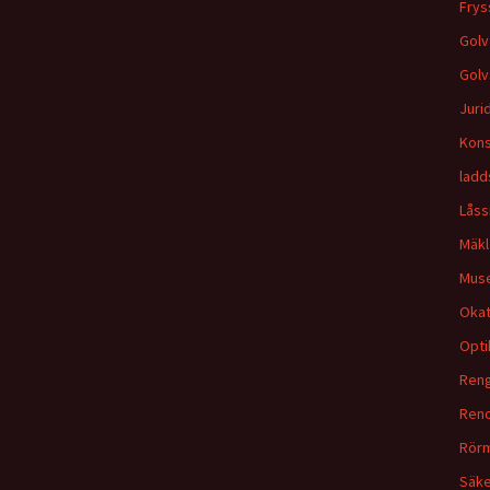
Frys
Golv
Golv
Juri
Kons
ladd
Lås
Mäkl
Mus
Okat
Opti
Reng
Reno
Rör
Säke