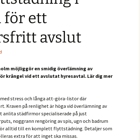
för ett
fritt avslut
d
holm möjliggör en smidig överlämning av
r krångel vid ett avslutat hyresavtal. Lär dig mer
 med stress och långa att-göra-listor där
rt. Kraven på renlighet är höga vid överlämning av
t anlita städfirmor specialiserade på just
rputs, noggrann rengöring av spis, ugn och badrum
 alltid till en komplett flyttstädning. Detaljer som
lleras extra för att inget ska missas.