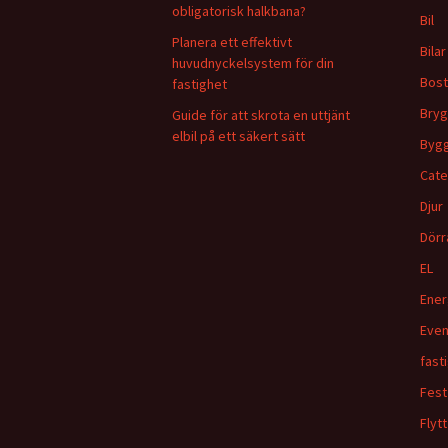
obligatorisk halkbana?
Bil
Planera ett effektivt
Bilar
huvudnyckelsystem för din
Bos
fastighet
Bryg
Guide för att skrota en uttjänt
elbil på ett säkert sätt
Byg
Cate
Djur
Dörr
EL
Ener
Even
fast
Fest
Flytt