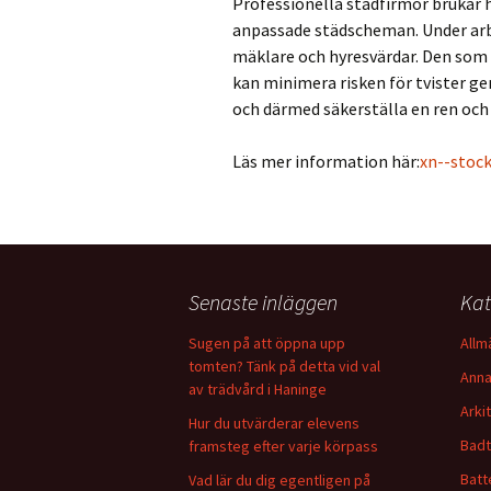
Professionella städfirmor brukar
anpassade städscheman. Under arbe
mäklare och hyresvärdar. Den som s
kan minimera risken för tvister g
och därmed säkerställa en ren och 
Läs mer information här:
xn--stoc
Senaste inläggen
Kat
Sugen på att öppna upp
Allm
tomten? Tänk på detta vid val
Anna
av trädvård i Haninge
Arki
Hur du utvärderar elevens
Badt
framsteg efter varje körpass
Batt
Vad lär du dig egentligen på