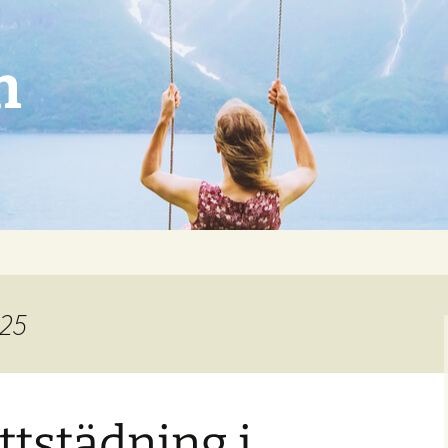
n
025
yttstädning i