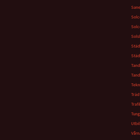
Sane
Solc
Solc
Sols
Städ
Städ
Tand
Tand
Tekn
Träd
Traf
Tunga
Utbi
Vårn