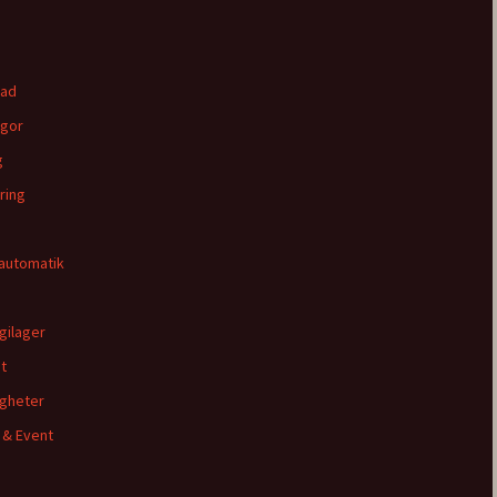
tad
gor
g
ring
automatik
gilager
t
igheter
 & Event