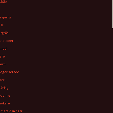
skåp
slipning
dik
tgräs
stationer
smed
are
eum
egoriserade
ker
öring
vering
mokare
rhetslösningar