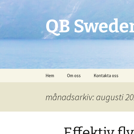
QB Swede
Hoppa
Hem
Om oss
Kontakta oss
till
innehåll
månadsarkiv: augusti 2
Effektiv fl