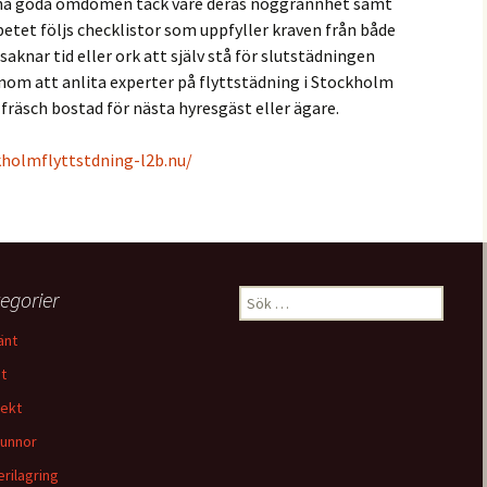
 ha goda omdömen tack vare deras noggrannhet samt
tet följs checklistor som uppfyller kraven från både
aknar tid eller ork att själv stå för slutstädningen
enom att anlita experter på flyttstädning i Stockholm
fräsch bostad för nästa hyresgäst eller ägare.
kholmflyttstdning-l2b.nu/
egorier
Sök
efter:
änt
t
tekt
unnor
erilagring