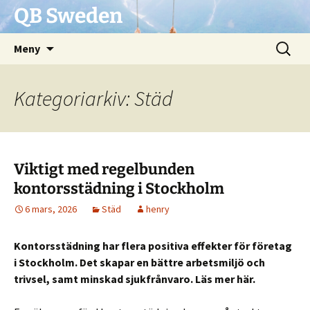
QB Sweden
Hoppa
Sök
Meny
till
efter:
innehåll
Kategoriarkiv: Städ
Viktigt med regelbunden
kontorsstädning i Stockholm
6 mars, 2026
Städ
henry
Kontorsstädning har flera positiva effekter för företag
i Stockholm. Det skapar en bättre arbetsmiljö och
trivsel, samt minskad sjukfrånvaro. Läs mer här.