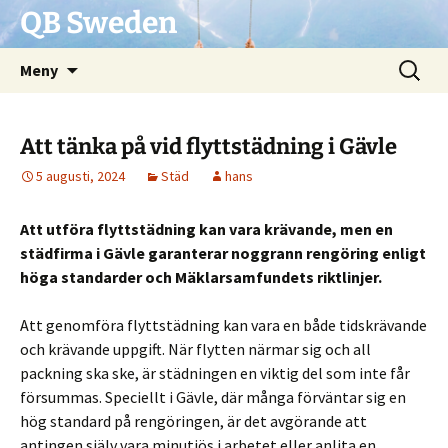
QB Sweden
Hoppa
Sök
Meny
till
efter:
innehåll
Att tänka på vid flyttstädning i Gävle
5 augusti, 2024
Städ
hans
Att utföra flyttstädning kan vara krävande, men en
städfirma i Gävle garanterar noggrann rengöring enligt
höga standarder och Mäklarsamfundets riktlinjer.
Att genomföra flyttstädning kan vara en både tidskrävande
och krävande uppgift. När flytten närmar sig och all
packning ska ske, är städningen en viktig del som inte får
försummas. Speciellt i Gävle, där många förväntar sig en
hög standard på rengöringen, är det avgörande att
antingen själv vara minutiös i arbetet eller anlita en