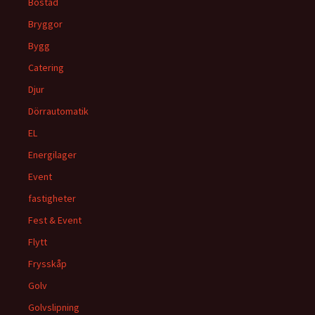
Bostad
Bryggor
Bygg
Catering
Djur
Dörrautomatik
EL
Energilager
Event
fastigheter
Fest & Event
Flytt
Frysskåp
Golv
Golvslipning