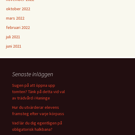
oktober 2022
mars 2022
februari 2022
juli 2021
juni 2021
Senaste inläggen
Sugen på att öppna upp
tomten? Tänk på detta vid val
av trädvård i Haninge
Hur du utvärderar elevens
framsteg efter varje körpass
Vad lär du dig egentligen på
obligatorisk halkbana?