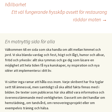
Inläggsnavigering
hållbarhet
Ett väl fungerande frysskåp avsett för restaurang
räddar maten
→
En matnyttig sida för alla
Välkommen till en sida som ska handla om allt mellan himmel och
jord. Vi ska blanda vardag och fest, högt och lågt, humor och allvar,
fritid och yrkesliv: allt ska rymmas och ge dig som läsare en
möjlighet att hela tiden få nya kunskaper, ny inspiration och nya
idéer att implementera i ditt liv.
Vi sätter inga ramar att hålla oss inom. Varje skribent har fria tyglar
sett till ämnesval, men samtidigt så ska alltid fakta finnas med i
bilden. De texter som publiceras här ska alltid vara informativa och
överensstämmande med verkligheten. Oavsett om det handlar om
hemstädning, om tandvård, om renoveringsprojekt eller om
exempelvis träning och hälsa.