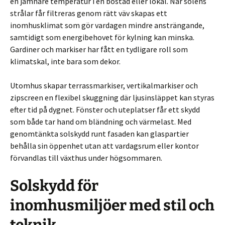
en jämnare temperatur i en bostad eller lokal. När solens
strålar får filtreras genom rätt väv skapas ett
inomhusklimat som gör vardagen mindre ansträngande,
samtidigt som energibehovet för kylning kan minska.
Gardiner och markiser har fått en tydligare roll som
klimatskal, inte bara som dekor.
Utomhus skapar terrassmarkiser, vertikalmarkiser och
zipscreen en flexibel skuggning där ljusinsläppet kan styras
efter tid på dygnet. Fönster och uteplatser får ett skydd
som både tar hand om bländning och värmelast. Med
genomtänkta solskydd runt fasaden kan glaspartier
behålla sin öppenhet utan att vardagsrum eller kontor
förvandlas till växthus under högsommaren.
Solskydd för
inomhusmiljöer med stil och