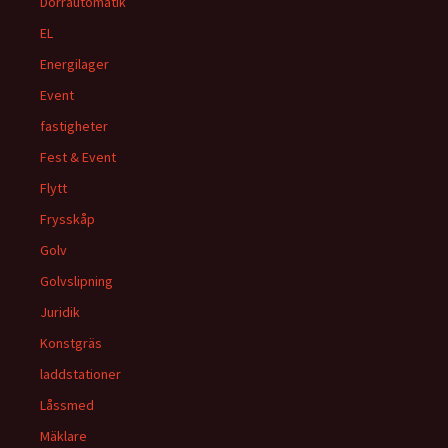
Dörrautomatik
EL
Energilager
Event
fastigheter
Fest & Event
Flytt
Frysskåp
Golv
Golvslipning
Juridik
Konstgräs
laddstationer
Låssmed
Mäklare