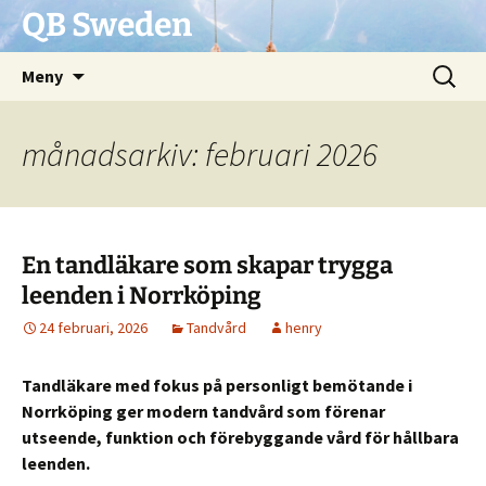
QB Sweden
Hoppa
Sök
Meny
till
efter:
innehåll
månadsarkiv: februari 2026
En tandläkare som skapar trygga
leenden i Norrköping
24 februari, 2026
Tandvård
henry
Tandläkare med fokus på personligt bemötande i
Norrköping ger modern tandvård som förenar
utseende, funktion och förebyggande vård för hållbara
leenden.