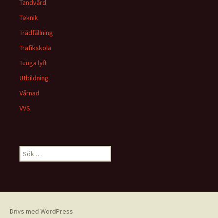
Tandvård
Teknik
Trädfällning
Trafikskola
Tunga lyft
Utbildning
Vårnad
VVS
Sök
efter:
Drivs med WordPress