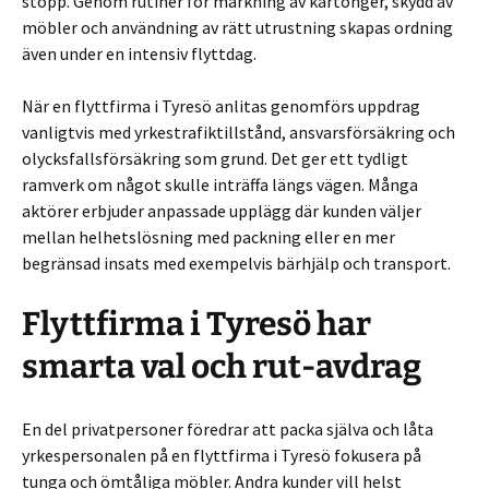
stopp. Genom rutiner för märkning av kartonger, skydd av
möbler och användning av rätt utrustning skapas ordning
även under en intensiv flyttdag.
När en flyttfirma i Tyresö anlitas genomförs uppdrag
vanligtvis med yrkestrafiktillstånd, ansvarsförsäkring och
olycksfallsförsäkring som grund. Det ger ett tydligt
ramverk om något skulle inträffa längs vägen. Många
aktörer erbjuder anpassade upplägg där kunden väljer
mellan helhetslösning med packning eller en mer
begränsad insats med exempelvis bärhjälp och transport.
Flyttfirma i Tyresö har
smarta val och rut-avdrag
En del privatpersoner föredrar att packa själva och låta
yrkespersonalen på en flyttfirma i Tyresö fokusera på
tunga och ömtåliga möbler. Andra kunder vill helst