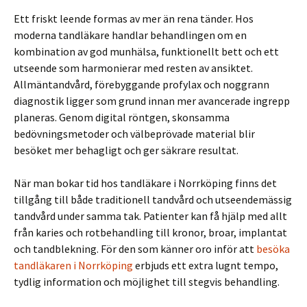
Ett friskt leende formas av mer än rena tänder. Hos
moderna tandläkare handlar behandlingen om en
kombination av god munhälsa, funktionellt bett och ett
utseende som harmonierar med resten av ansiktet.
Allmäntandvård, förebyggande profylax och noggrann
diagnostik ligger som grund innan mer avancerade ingrepp
planeras. Genom digital röntgen, skonsamma
bedövningsmetoder och välbeprövade material blir
besöket mer behagligt och ger säkrare resultat.
När man bokar tid hos tandläkare i Norrköping finns det
tillgång till både traditionell tandvård och utseendemässig
tandvård under samma tak. Patienter kan få hjälp med allt
från karies och rotbehandling till kronor, broar, implantat
och tandblekning. För den som känner oro inför att
besöka
tandläkaren i Norrköping
erbjuds ett extra lugnt tempo,
tydlig information och möjlighet till stegvis behandling.