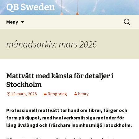
QB Sweden
Hoppa
Sök
Meny
till
efter:
innehåll
månadsarkiv: mars 2026
Mattvätt med känsla för detaljer i
Stockholm
18 mars, 2026
Rengöring
henry
Professionell mattvätt tar hand om fibrer, färger och
form på djupet, med hantverksmässiga metoder för
lång livslängd och fräschare inomhusmiljö i Stockholm.