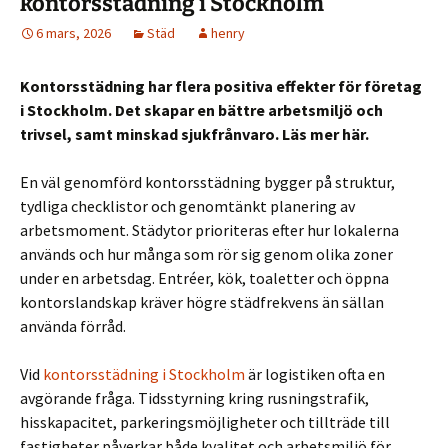
kontorsstädning i Stockholm
6 mars, 2026
Städ
henry
Kontorsstädning har flera positiva effekter för företag
i Stockholm. Det skapar en bättre arbetsmiljö och
trivsel, samt minskad sjukfrånvaro. Läs mer här.
En väl genomförd kontorsstädning bygger på struktur,
tydliga checklistor och genomtänkt planering av
arbetsmoment. Städytor prioriteras efter hur lokalerna
används och hur många som rör sig genom olika zoner
under en arbetsdag. Entréer, kök, toaletter och öppna
kontorslandskap kräver högre städfrekvens än sällan
använda förråd.
Vid
kontorsstädning i Stockholm
är logistiken ofta en
avgörande fråga. Tidsstyrning kring rusningstrafik,
hisskapacitet, parkeringsmöjligheter och tillträde till
fastigheter påverkar både kvalitet och arbetsmiljö för