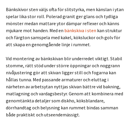
Bänkskivor sten väljs ofta för slitstyrka, men känslan i ytan
spelar lika stor roll. Polerad granit ger glans och tydliga
mönster medan mattare ytor dämpar reflexer och känns
mjukare mot handen. Med en
bänkskiva i sten
kan struktur
och färgton samspela med kakel, köksluckor och golv för
att skapa en genomgående linje i rummet.
Vid montering av bänkskivan blir underredet viktigt. Stabil
stomme, rätt stöd under större öppningar och noggrann
nivåjustering gör att skivan ligger still och fogarna kan
hållas tunna. Med passande armaturer och eluttag i
närheten av arbetsytan nyttjas skivan bättre vid bakning,
matlagning och vardagsbestyr. Genom att kombinera med
genomtänkta detaljer som diskho, köksblandare,
dörrhandtag och belysning kan rummet bindas samman
både praktiskt och utseendemässigt.