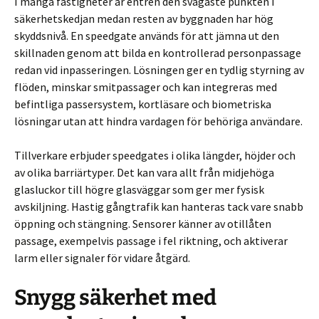
I många fastigheter är entrén den svagaste punkten i
säkerhetskedjan medan resten av byggnaden har hög
skyddsnivå. En speedgate används för att jämna ut den
skillnaden genom att bilda en kontrollerad personpassage
redan vid inpasseringen. Lösningen ger en tydlig styrning av
flöden, minskar smitpassager och kan integreras med
befintliga passersystem, kortläsare och biometriska
lösningar utan att hindra vardagen för behöriga användare.
Tillverkare erbjuder speedgates i olika längder, höjder och
av olika barriärtyper. Det kan vara allt från midjehöga
glasluckor till högre glasväggar som ger mer fysisk
avskiljning. Hastig gångtrafik kan hanteras tack vare snabb
öppning och stängning. Sensorer känner av otillåten
passage, exempelvis passage i fel riktning, och aktiverar
larm eller signaler för vidare åtgärd.
Snygg säkerhet med