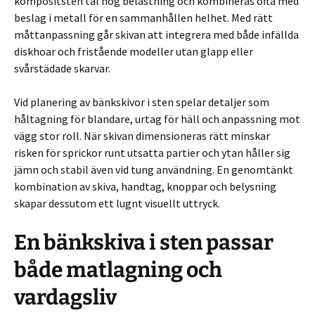
kompositsten tål hög belastning och kombineras ofta med
beslag i metall för en sammanhållen helhet. Med rätt
måttanpassning går skivan att integrera med både infällda
diskhoar och fristående modeller utan glapp eller
svårstädade skarvar.
Vid planering av bänkskivor i sten spelar detaljer som
håltagning för blandare, urtag för häll och anpassning mot
vägg stor roll. När skivan dimensioneras rätt minskar
risken för sprickor runt utsatta partier och ytan håller sig
jämn och stabil även vid tung användning. En genomtänkt
kombination av skiva, handtag, knoppar och belysning
skapar dessutom ett lugnt visuellt uttryck.
En bänkskiva i sten passar
både matlagning och
vardagsliv