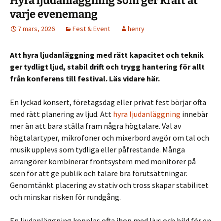
Hyra ljudanläggning som ger kraft åt
varje evenemang
7 mars, 2026
Fest & Event
henry
Att hyra ljudanläggning med rätt kapacitet och teknik
ger tydligt ljud, stabil drift och trygg hantering för allt
från konferens till festival. Läs vidare här.
En lyckad konsert, företagsdag eller privat fest börjar ofta
med rätt planering av ljud. Att
hyra ljudanläggning
innebär
mer än att bara ställa fram några högtalare. Val av
högtalartyper, mikrofoner och mixerbord avgör om tal och
musik upplevs som tydliga eller påfrestande. Många
arrangörer kombinerar frontsystem med monitorer på
scen för att ge publik och talare bra förutsättningar.
Genomtänkt placering av stativ och tross skapar stabilitet
och minskar risken för rundgång.
En ljudanläggning kopplas ofta ihop med ljus och bild för en