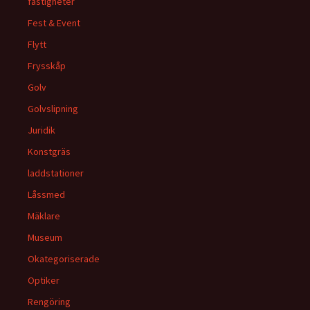
fastigheter
Fest & Event
Flytt
Frysskåp
Golv
Golvslipning
Juridik
Konstgräs
laddstationer
Låssmed
Mäklare
Museum
Okategoriserade
Optiker
Rengöring