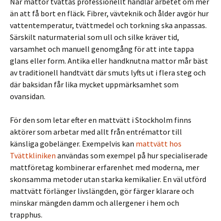
När mattor tvättas professionellt handlar arbetet om mer
än att få bort en fläck. Fibrer, vävteknik och ålder avgör hur
vattentemperatur, tvättmedel och torkning ska anpassas.
Särskilt naturmaterial som ull och silke kräver tid,
varsamhet och manuell genomgång för att inte tappa
glans eller form. Antika eller handknutna mattor mår bäst
av traditionell handtvätt där smuts lyfts ut i flera steg och
där baksidan får lika mycket uppmärksamhet som
ovansidan.
För den som letar efter en mattvätt i Stockholm finns
aktörer som arbetar med allt från entrémattor till
känsliga gobelänger. Exempelvis kan
mattvätt hos
Tvättkliniken
användas som exempel på hur specialiserade
mattföretag kombinerar erfarenhet med moderna, mer
skonsamma metoder utan starka kemikalier. En väl utförd
mattvätt förlänger livslängden, gör färger klarare och
minskar mängden damm och allergener i hem och
trapphus.