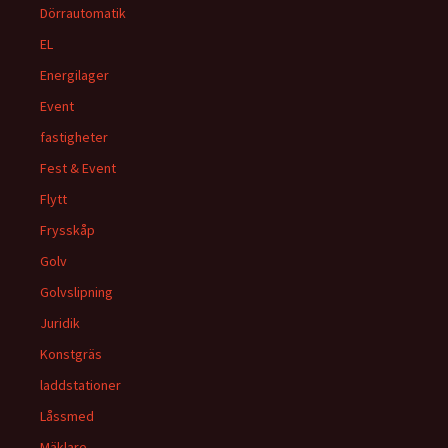
Dörrautomatik
EL
Energilager
Event
fastigheter
Fest & Event
Flytt
Frysskåp
Golv
Golvslipning
Juridik
Konstgräs
laddstationer
Låssmed
Mäklare