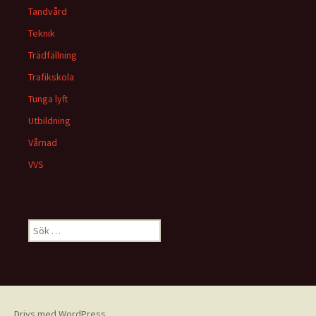
Tandvård
Teknik
Trädfällning
Trafikskola
Tunga lyft
Utbildning
Vårnad
VVS
Sök
efter:
Drivs med WordPress