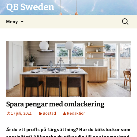
QB Sweden
Hoppa
Sök
Meny
till
efter:
innehåll
Spara pengar med omlackering
17 juli, 2021
Bostad
Redaktion
Är du ett proffs på färgsättning? Har du köksluckor som
specialitet? Då kanske du söker dig till en stor marknad