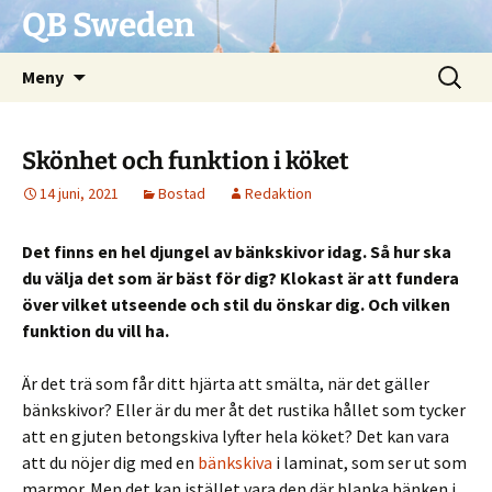
QB Sweden
Hoppa
Sök
Meny
till
efter:
innehåll
Skönhet och funktion i köket
14 juni, 2021
Bostad
Redaktion
Det finns en hel djungel av bänkskivor idag. Så hur ska
du välja det som är bäst för dig? Klokast är att fundera
över vilket utseende och stil du önskar dig. Och vilken
funktion du vill ha.
Är det trä som får ditt hjärta att smälta, när det gäller
bänkskivor? Eller är du mer åt det rustika hållet som tycker
att en gjuten betongskiva lyfter hela köket? Det kan vara
att du nöjer dig med en
bänkskiva
i laminat, som ser ut som
marmor. Men det kan istället vara den där blanka bänken i