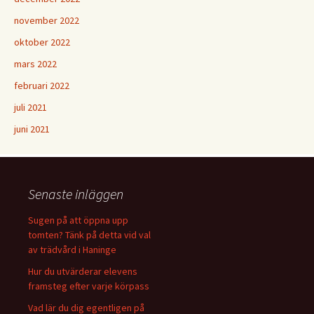
november 2022
oktober 2022
mars 2022
februari 2022
juli 2021
juni 2021
Senaste inläggen
Sugen på att öppna upp
tomten? Tänk på detta vid val
av trädvård i Haninge
Hur du utvärderar elevens
framsteg efter varje körpass
Vad lär du dig egentligen på