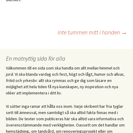
Inläggsnavigering
Inte tummen mitt i handen
→
En matnyttig sida för alla
Välkommen till en sida som ska handla om allt mellan himmel och
jord. Vi ska blanda vardag och fest, högt och lågt, humor och allvar,
fritid och yrkesliv: allt ska rymmas och ge dig som läsare en
möjlighet att hela tiden få nya kunskaper, ny inspiration och nya
idéer att implementera i ditt liv.
Vi sätter inga ramar att hålla oss inom. Varje skribent har fria tyglar
sett till ämnesval, men samtidigt så ska alltid fakta finnas med i
bilden. De texter som publiceras här ska alltid vara informativa och
överensstämmande med verkligheten. Oavsett om det handlar om
hemstädning, om tandvård, om renoveringsprojekt eller om